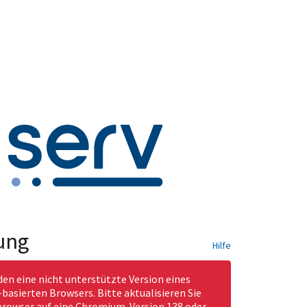
ung
Hilfe
den eine nicht unterstützte Version eines
asierten Browsers. Bitte aktualisieren Sie
rowser auf eine Chromium-Version 138 oder